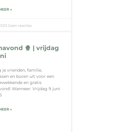
MEER »
-2023
Geen reacties
mavond 🍿 | vrijdag
uni
 je vrienden, familie,
ssen en buren uit voor een
kwekkende en gratis
vond! Wanneer: Vrijdag 9 juni
5
MEER »