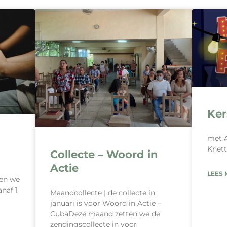
Ker
met A
Knet
Collecte – Woord in
Actie
LEES 
ben we
naf 1
Maandcollecte | de collecte in
januari is voor Woord in Actie –
CubaDeze maand zetten we de
zendingscollecte in voor