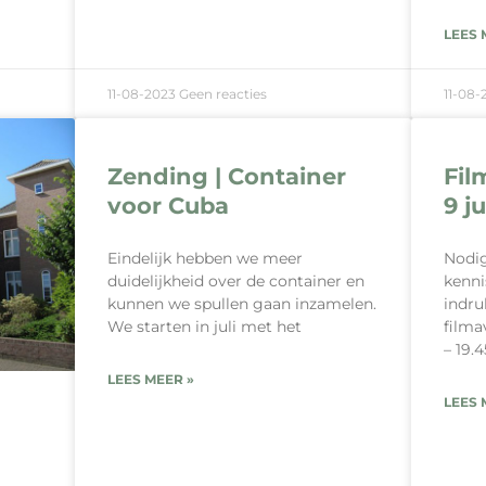
LEES 
11-08-2023
Geen reacties
11-08
Zending | Container
Fil
voor Cuba
9 j
Eindelijk hebben we meer
Nodig
duidelijkheid over de container en
kenni
kunnen we spullen gaan inzamelen.
indru
We starten in juli met het
filma
– 19.4
LEES MEER »
LEES 