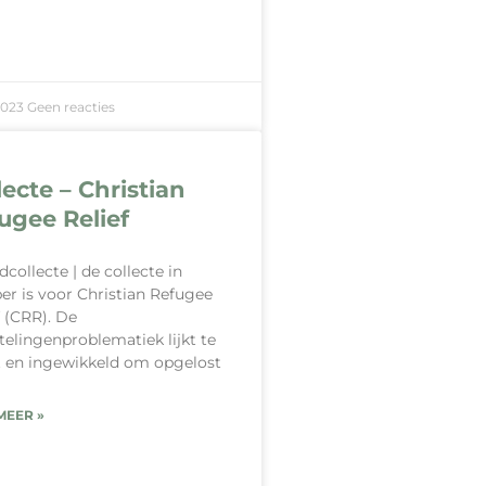
2023
Geen reacties
lecte – Christian
ugee Relief
collecte | de collecte in
er is voor Christian Refugee
f (CRR). De
telingenproblematiek lijkt te
 en ingewikkeld om opgelost
MEER »