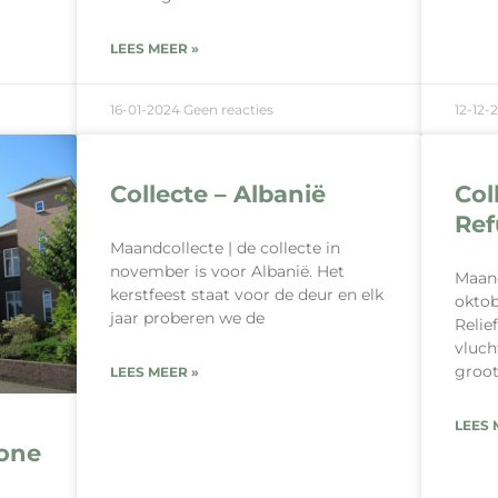
LEES MEER »
16-01-2024
Geen reacties
12-12-
Collecte – Albanië
Col
Ref
Maandcollecte | de collecte in
november is voor Albanië. Het
Maand
kerstfeest staat voor de deur en elk
oktob
jaar proberen we de
Relie
vluch
groot
LEES MEER »
LEES 
tone