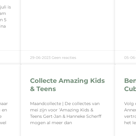
uli is
aam
n 5
ina
29-06-2023
Geen reacties
05-06
Collecte Amazing Kids
Bem
& Teens
Cu
haar
Maandcollecte | De collectes van
Volg 
g en
mei zijn voor ‘Amazing Kids &
Annem
e
Teens Gert-Jan & Hanneke Scherff
vertr
wel
mogen al meer dan
het l