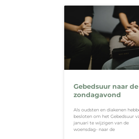
Gebedsuur naar de
zondagavond
Als oudsten en diakenen heb
besloten om het Gebedsuur va
januari te wijzigen van de
woensdag- naar de