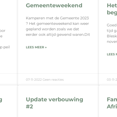
Gemeenteweekend
Het
beg
Kamperen met de Gemeente 2023
?️ Het gemeenteweekend kan weer
Goed 
gepland worden zoals we dat
oor
tijd 
eerder ook altijd gewend waren.Dit
ge
Blesk
novem
p peil
LEES MEER »
LEES 
07-11-2022
Geen reacties
03-11-
g
Update verbouwing
Fam
#2
Afr