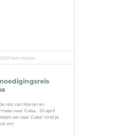
-2023
Geen reacties
oedigingsreis
ba
de reis van Marian en
ieke naar Cuba… 20 april
okken we naar Cuba! Vind je
euk om