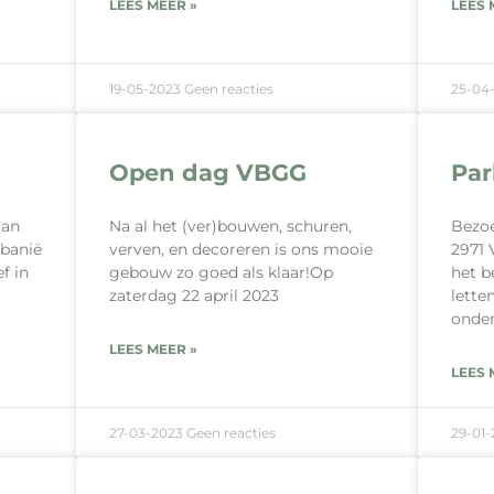
LEES MEER »
LEES 
19-05-2023
Geen reacties
25-04
Open dag VBGG
Par
van
Na al het (ver)bouwen, schuren,
Bezoe
lbanië
verven, en decoreren is ons mooie
2971 
f in
gebouw zo goed als klaar!Op
het b
zaterdag 22 april 2023
lette
onder
LEES MEER »
LEES 
27-03-2023
Geen reacties
29-01