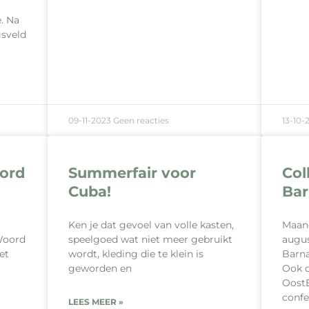
. Na
gsveld
09-11-2023
Geen reacties
13-10-
oord
Summerfair voor
Col
Cuba!
Bar
Ken je dat gevoel van volle kasten,
Maand
Woord
speelgoed wat niet meer gebruikt
augus
et
wordt, kleding die te klein is
Barna
geworden en
Ook d
Oost
confe
LEES MEER »