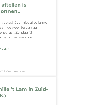
 aftellen is
onnen..
nieuws! Over niet al te lange
gaan we weer terug naar
ensgraaf. Zondag 13
ber zullen we voor
MEER »
2022
Geen reacties
ilie ’t Lam in Zuid-
ika