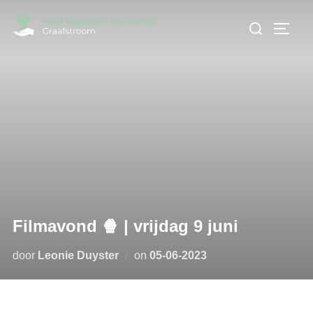
Ga
Zoek
naar
TOGGL
naar:
de
inhoud
Filmavond 🍿 | vrijdag 9 juni
Geplaatst
door
Leonie Duyster
on
05-06-2023
op