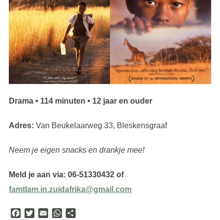
Drama • 114 minuten • 12 jaar en ouder
Adres:
Van Beukelaarweg 33, Bleskensgraaf
Neem je eigen snacks en drankje mee!
Meld je aan via: 06-51330432 of
famtlam.in.zuidafrika@gmail.com
F
T
E
W
D