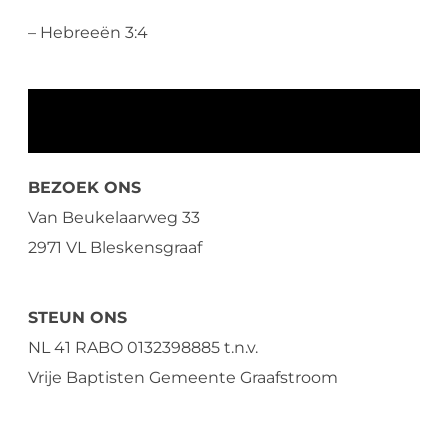
– Hebreeën 3:4
BEZOEK ONS
Van Beukelaarweg 33
2971 VL Bleskensgraaf
STEUN ONS
NL 41 RABO 0132398885 t.n.v.
Vrije Baptisten Gemeente Graafstroom
CONTACT