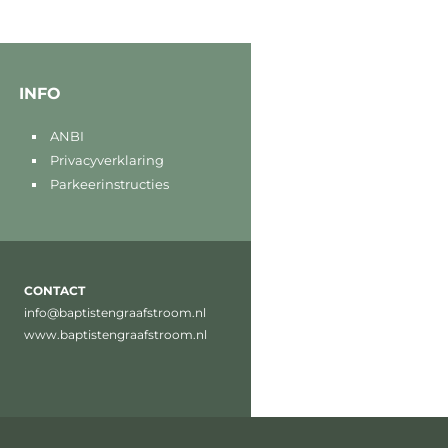
INFO
ANBI
Privacyverklaring
Parkeerinstructies
CONTACT
info@baptistengraafstroom.nl
www.baptistengraafstroom.nl