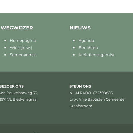
WEGWIJZER
NIEUWS
Homepagina
Agenda
Wie zijn wij
Berichten
Samenkomst
Kerkdienst gemist
BEZOEK ONS
STEUN ONS
Van Beukelaarweg 33
NL 41 RABO 0132398885
2971 VL Bleskensgraaf
t.n.v. Vrije Baptisten Gemeente
Graafstroom