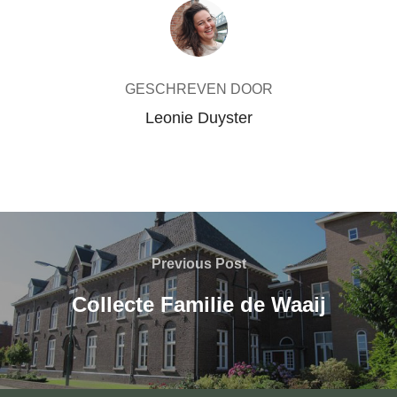
BERICHTAUTEUR
k
p
GESCHREVEN DOOR
Leonie Duyster
Bericht
navigatie
Previous
Previous Post
Post
Collecte Familie de Waaij