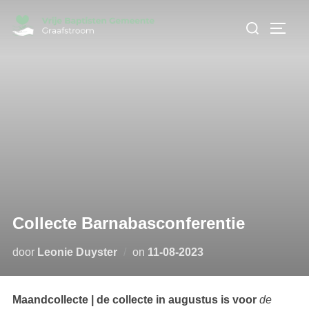
Ga
Zoek
naar
TOGGL
naar:
de
inhoud
Collecte Barnabasconferentie
Geplaatst
door
Leonie Duyster
on
11-08-2023
op
Maandcollecte | de collecte in augustus is voor
de