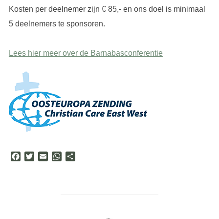
Kosten per deelnemer zijn € 85,- en ons doel is minimaal
5 deelnemers te sponsoren.
Lees hier meer over de Barnabasconferentie
F
T
E
W
D
a
w
m
h
e
c
i
a
a
l
e
t
i
t
e
b
t
l
s
n
o
e
A
o
r
p