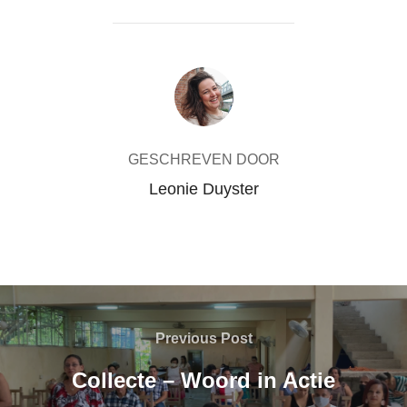
e
t
i
t
e
b
t
l
s
n
o
e
A
o
r
p
BERICHTAUTEUR
k
p
GESCHREVEN DOOR
Leonie Duyster
Bericht
navigatie
Previous
Previous Post
Post
Collecte – Woord in Actie