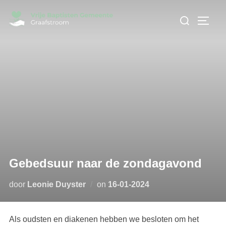
Ga
Zoek
naar
TOGGL
naar:
de
inhoud
Gebedsuur naar de zondagavond
Geplaatst
door
Leonie Duyster
on
16-01-2024
op
Als oudsten en diakenen hebben we besloten om het