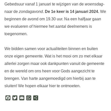
Gebedsuur vanaf 1 januari te wijzigen van de
woensdag-
naar de
zondagavond
.
De 1e keer is 14 januari 2024.
We
beginnen de avond om 19.30 uur. Na een halfjaar gaan
we evalueren of hiermee het aantal deelnemers is
toegenomen.
We bidden samen voor actualiteiten binnen en buiten
onze eigen gemeente. Wat is het mooi om zo met elkaar
allerlei zorgen maar ook dankpunten vanuit de gemeente
en de wereld om ons heen voor Gods aangezicht te
brengen. Van harte aangemoedigd om hierbij aan te
sluiten! We hopen elkaar hier te ontmoeten.
F
T
E
W
D
a
w
m
h
e
c
i
a
a
l