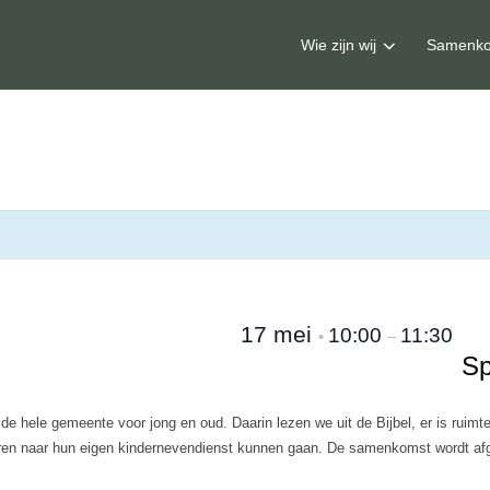
Wie zijn wij
Samenko
17 mei
10:00
11:30
•
–
Sp
 hele gemeente voor jong en oud. Daarin lezen we uit de Bijbel, er is ruimt
ren naar hun eigen kindernevendienst kunnen gaan. De samenkomst wordt afge