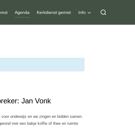
Zoek
mst
Agenda
Kerkdienst gemist
Info
naar:
reker: Jan Vonk
e voor onderwijs en we zingen en bidden samen.
rond met een bakje koffie of thee en ruimte