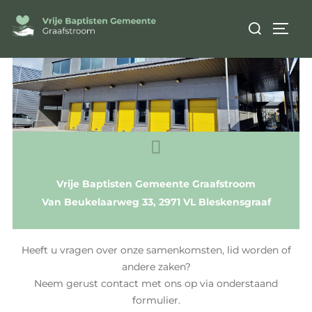
CONTACT
Vrije Baptisten Gemeente Graafstroom
Van Beukelaarweg 33, 2971 VL Bleskensgraaf
Heeft u vragen over onze samenkomsten, lid worden of
andere zaken?
Neem gerust contact met ons op via onderstaand
formulier.