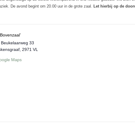
iek. De avond begint om 20.00 uur in de grote zaal.
Let hierbij op de doo
 Bovenzaal’
 Beukelaarweg 33
skensgraaf
,
2971 VL
oogle Maps