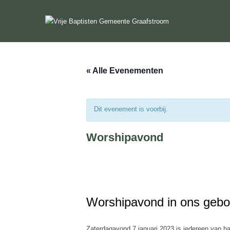
Ga
naar
de
inhoud
« Alle Evenementen
Dit evenement is voorbij.
Worshipavond
Worshipavond in ons geb
Zaterdagavond 7 januari 2023 is iedereen van ha