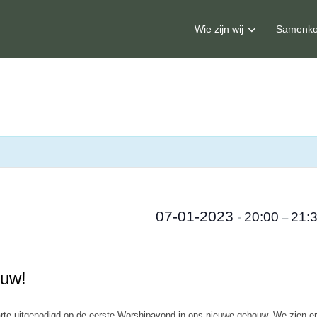
Wie zijn wij
Samenko
07-01-2023
20:00
21:
•
–
ouw!
rte uitgenodigd op de eerste Worshipavond in ons nieuwe gebouw. We zien er 