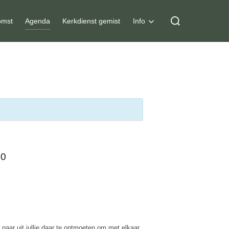
Zoek
mst
Agenda
Kerkdienst gemist
Info
naar:
30
naar uit jullie daar te ontmoeten om met elkaar