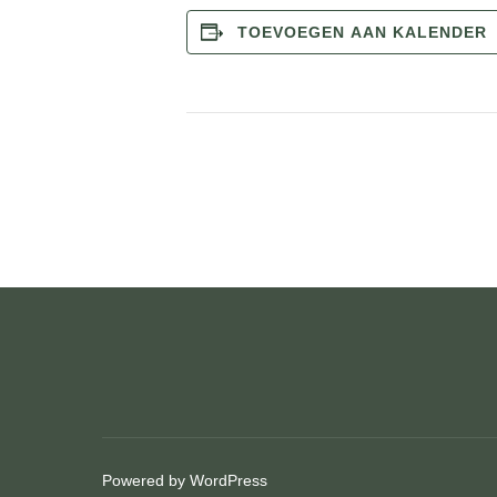
TOEVOEGEN AAN KALENDER
E
v
e
n
e
m
e
n
t
Powered by WordPress
N