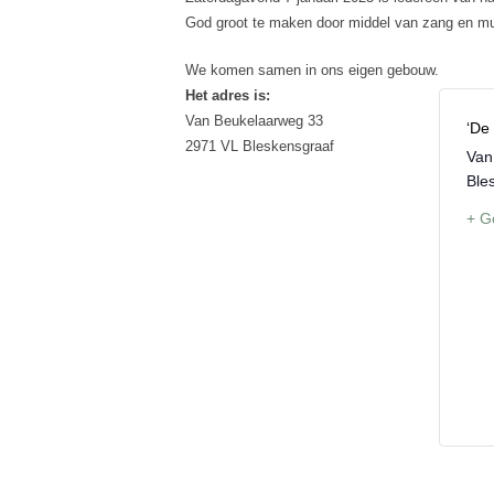
God groot te maken door middel van zang en muz
We komen samen in ons eigen gebouw.
Het adres is:
Van Beukelaarweg 33
‘De
2971 VL Bleskensgraaf
Van
Ble
+ G