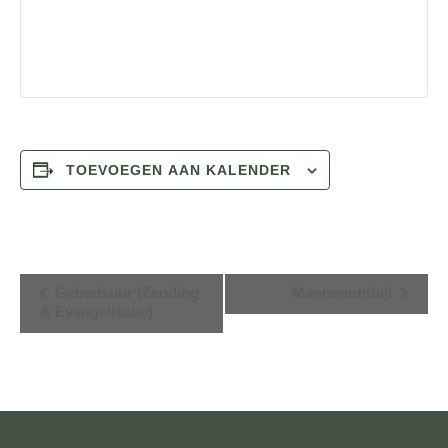
TOEVOEGEN AAN KALENDER
E
Gebedsuur (Zending
Mannenontbijt
& Evangelisatie)
v
e
n
e