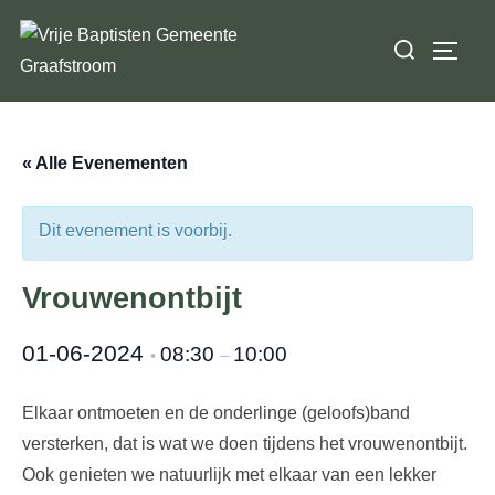
Ga
Zoek
naar
TOGGL
naar:
de
inhoud
« Alle Evenementen
Dit evenement is voorbij.
Vrouwenontbijt
01-06-2024
08:30
10:00
•
–
Elkaar ontmoeten en de onderlinge (geloofs)band
versterken, dat is wat we doen tijdens het vrouwenontbijt.
Ook genieten we natuurlijk met elkaar van een lekker