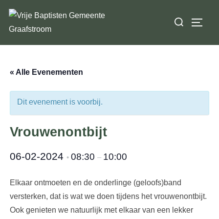
Ga
Zoek
naar
TOGGL
naar:
de
inhoud
« Alle Evenementen
Dit evenement is voorbij.
Vrouwenontbijt
06-02-2024
08:30
10:00
•
–
Elkaar ontmoeten en de onderlinge (geloofs)band
versterken, dat is wat we doen tijdens het vrouwenontbijt.
Ook genieten we natuurlijk met elkaar van een lekker