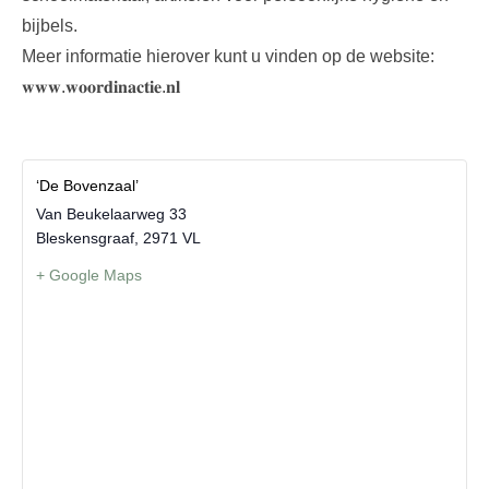
bijbels.
Meer informatie hierover kunt u vinden op de website:
𝐰𝐰𝐰.𝐰𝐨𝐨𝐫𝐝𝐢𝐧𝐚𝐜𝐭𝐢𝐞.𝐧𝐥
‘De Bovenzaal’
Van Beukelaarweg 33
Bleskensgraaf
,
2971 VL
+ Google Maps