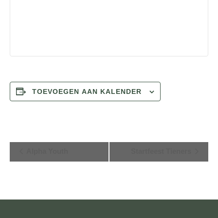
TOEVOEGEN AAN KALENDER
E
Alpha Youth
Startfeest Tieners
v
e
n
e