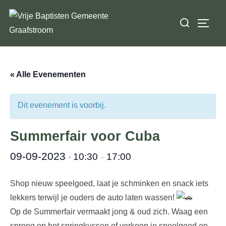
Ga
Zoek
naar
TOGGL
naar:
de
inhoud
« Alle Evenementen
Dit evenement is voorbij.
Summerfair voor Cuba
09-09-2023
10:30
17:00
•
–
Shop nieuw speelgoed, laat je schminken en snack iets
lekkers terwijl je ouders de auto laten wassen!
Op de Summerfair vermaakt jong & oud zich. Waag een
sprong op het springkussen of verkoop je speelgoed en