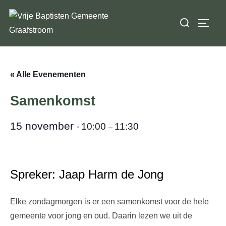
Ga
Zoek
naar
TOGGL
naar:
de
inhoud
« Alle Evenementen
Samenkomst
15 november
10:00
11:30
•
–
Spreker: Jaap Harm de Jong
Elke zondagmorgen is er een samenkomst voor de hele
gemeente voor jong en oud. Daarin lezen we uit de