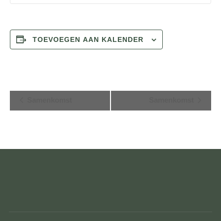
TOEVOEGEN AAN KALENDER
E
Samenkomst
Samenkomst
v
e
n
e
m
e
n