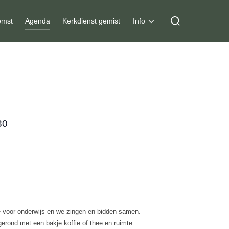
Zoek
mst
Agenda
Kerkdienst gemist
Info
naar:
30
e voor onderwijs en we zingen en bidden samen.
rond met een bakje koffie of thee en ruimte