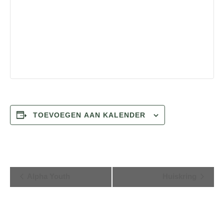
TOEVOEGEN AAN KALENDER
E
Alpha Youth
Huiskring
v
e