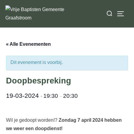
Ga
Zoek
naar
TOGGL
naar:
de
inhoud
« Alle Evenementen
Dit evenement is voorbij.
Doopbespreking
19-03-2024
19:30
20:30
•
–
Wil je gedoopt worden!?
Zondag 7 april 2024 hebben
we weer een doopdienst!