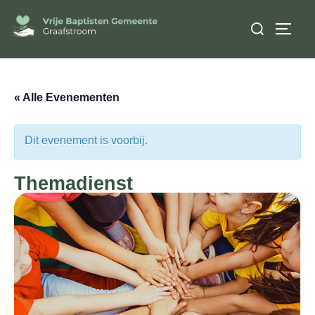
Ga
Zoek
naar
TOGGL
naar:
de
inhoud
« Alle Evenementen
Dit evenement is voorbij.
Themadienst