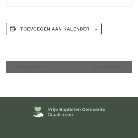
TOEVOEGEN AAN KALENDER
E
Samenkomst
Samenkomst
v
e
n
e
m
e
n