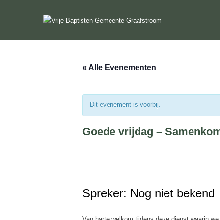
Ga
naar
de
inhoud
« Alle Evenementen
Dit evenement is voorbij.
Goede vrijdag – Samenko
Spreker: Nog niet bekend
Van harte welkom tijdens deze dienst waarin we