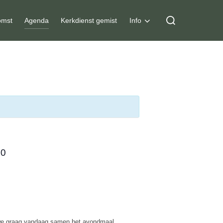
Zoek
mst
Agenda
Kerkdienst gemist
Info
naar:
00
en we graag vandaag samen het avondmaal.