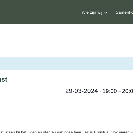
Wie zijn wij
Samenko
mst
29-03-2024
19:00
20:
•
–
 stilstaan bij het lijden en sterven van onze heer Jezus Christus. Ook vier