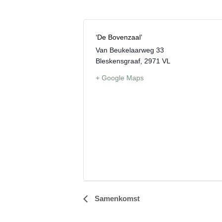
‘De Bovenzaal’
Van Beukelaarweg 33
Bleskensgraaf
,
2971 VL
+ Google Maps
Samenkomst
E
v