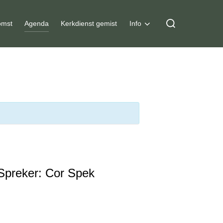
Zoek
mst
Agenda
Kerkdienst gemist
Info
naar:
Spreker: Cor Spek