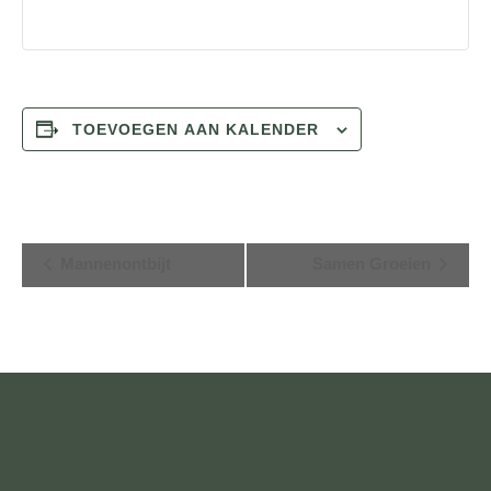
TOEVOEGEN AAN KALENDER
E
Mannenontbijt
Samen Groeien
v
e
n
e
m
e