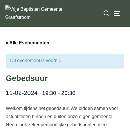
Ga
Zoek
naar
TOGGL
naar:
de
inhoud
« Alle Evenementen
Dit evenement is voorbij.
Gebedsuur
11-02-2024
19:30
20:30
•
–
Welkom tijdens het gebedsuur! We bidden samen voor
actualiteiten binnen en buiten onze eigen gemeente.
Neem ook zeker persoonlijke gebedspunten mee.